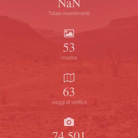
NaN
Totale investimenti
57
mostre
67
viaggi di verifica
79.823