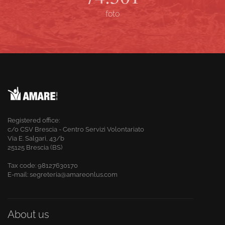
foto
Registered office:
c/o CSV Brescia - Centro Servizi Volontariato
Via E. Salgari, 43/b
25125 Brescia (BS)
Tax code:
98127630170
E-mail: segreteria@amareonlus.com
About us