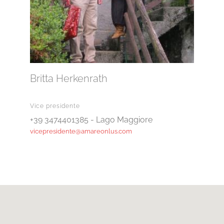
Britta Herkenrath
Bar
Vice presidente
Tesori
+39 3474401385 - Lago Maggiore
+39 3
vicepresidente@amareonlus.com
segre