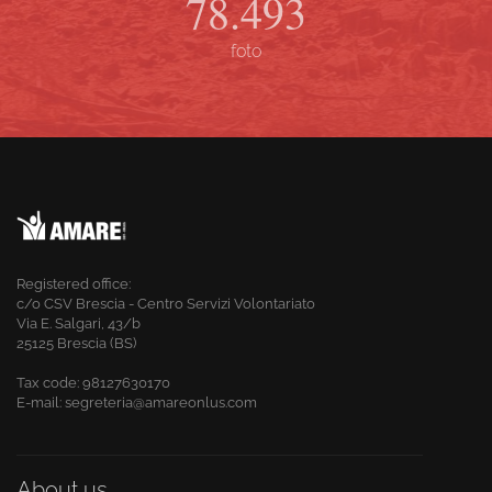
79.823
foto
Registered office:
c/o CSV Brescia - Centro Servizi Volontariato
Via E. Salgari, 43/b
25125 Brescia (BS)
Tax code:
98127630170
E-mail: segreteria@amareonlus.com
About us