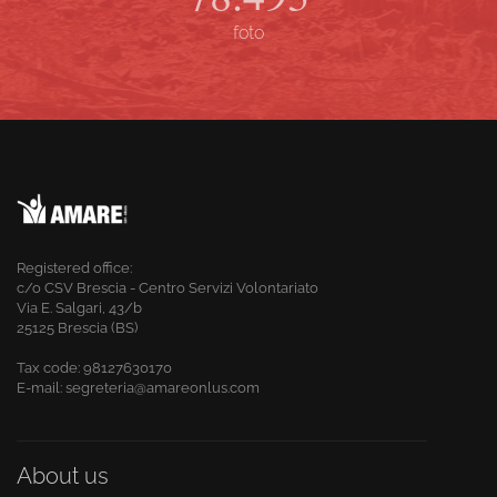
foto
Registered office:
c/o CSV Brescia - Centro Servizi Volontariato
Via E. Salgari, 43/b
25125 Brescia (BS)
Tax code:
98127630170
E-mail: segreteria@amareonlus.com
About us