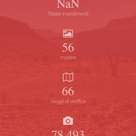
NaN
Totale investimenti
57
mostre
67
viaggi di verifica
79.823