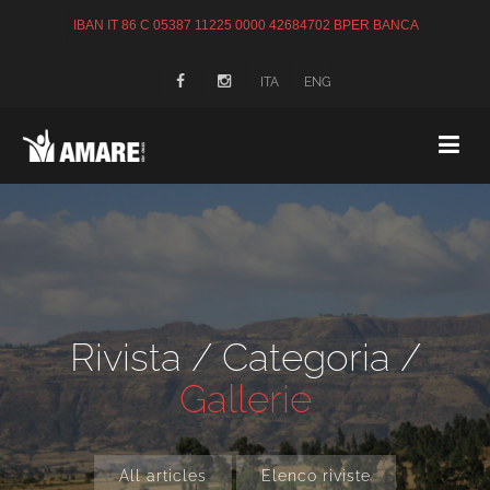
IBAN IT 86 C 05387 11225 0000 42684702 BPER BANCA
ITA
ENG
Rivista
/
Categoria /
Gallerie
All articles
Elenco riviste