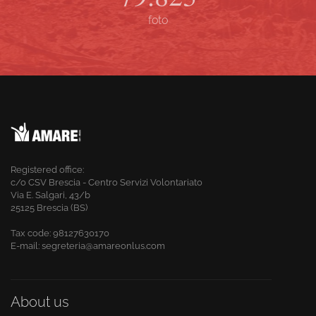
foto
Registered office:
c/o CSV Brescia - Centro Servizi Volontariato
Via E. Salgari, 43/b
25125 Brescia (BS)
Tax code:
98127630170
E-mail: segreteria@amareonlus.com
About us