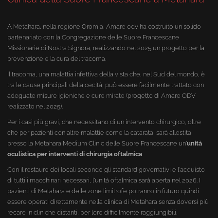
A Metahara, nella regione Oromia, Amare odv ha costruito un solido
partenariato con la Congregazione delle Suore Francescane
Missionarie di Nostra Signora, realizzando nel 2025 un progetto per la
prevenzione e la cura del tracoma.
Il tracoma, una malattia infettiva della vista che, nel Sud del mondo, è
tra le cause principali della cecità, può essere facilmente trattato con
adeguate misure igieniche e cure mirate (progetto di Amare ODV
realizzato nel 2025).
Per i casi più gravi, che necessitano di un intervento chirurgico, oltre
che per pazienti con altre malattie come la catarata, sarà allestita
presso la Metahara Medium Clinic delle Suore Francescane un'
unità
oculistica per interventi di chirurgia oftalmica
.
Con il restauro dei locali secondo gli standard governativi e l'acquisto
di tutti i macchinari necessari, l'unità oftalmica sarà aperta nel 2026. I
pazienti di Metahara e delle zone limitrofe potranno in futuro quindi
essere operati direttamente nella clinica di Metahara senza doversi più
recare in cliniche distanti, per loro difficilmente raggiungibili.