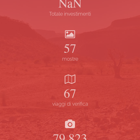
NaN
Totale investimenti
57
mostre
67
viaggi di verifica
79.823