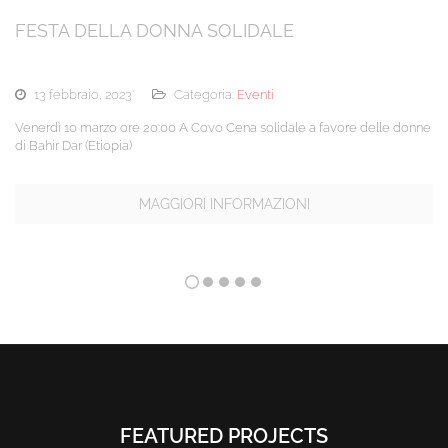
FESTA DELLA DONNA SOLIDALE
13 febbraio, 2023
'
Categoria:
Eventi
Venerdì 10 marzo ore 20:00 A Covo Cena solidale a favore delle donne
di Bahir Dar (Etiopia)
MAGGIORI INFORMAZIONI
FEATURED PROJECTS