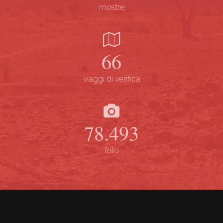
mostre
67
viaggi di verifica
79.823
foto